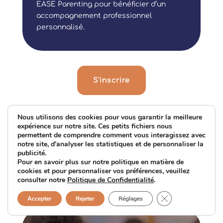
EASE Parenting pour bénéficier d’un
accompagnement professionnel
personnalisé.
S'inscrire
Nous utilisons des cookies pour vous garantir la meilleure
expérience sur notre site. Ces petits fichiers nous
permettent de comprendre comment vous interagissez avec
notre site, d'analyser les statistiques et de personnaliser la
Ces articles pourraient
publicité.
Pour en savoir plus sur notre politique en matière de
cookies et pour personnaliser vos préférences, veuillez
vous intéresser
consulter notre
Politique de Confidentialité
.
Fermer la bannièr
Accepter
Rejeter
Réglages