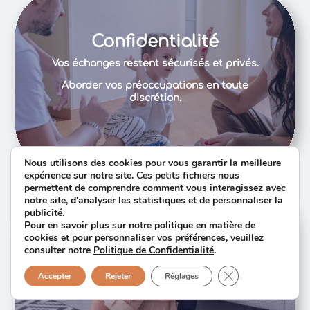
Confidentialité
Vos échanges restent sécurisés et privés.
Aborder vos préoccupations en toute
discrétion.
Nous utilisons des cookies pour vous garantir la meilleure
expérience sur notre site. Ces petits fichiers nous
permettent de comprendre comment vous interagissez avec
notre site, d'analyser les statistiques et de personnaliser la
publicité.
Pour en savoir plus sur notre politique en matière de
Adaptabilité
cookies et pour personnaliser vos préférences, veuillez
consulter notre
Politique de Confidentialité
.
Chaque parent, chaque situation.
Fermer la bannièr
Accepter
Rejeter
Réglages
Des solutions sur mesure pour accompagner
votre parcours parental.