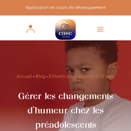
Application en cours de développement
a
Accueil
–
Blog
–
Enfants d'âge scolaire (7-12 ans)
Gérer les changements
d’humeur chez les
préadolescents