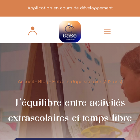
Application en cours de développement
a
Accueil
–
Blog
–
Enfants d'âge scolaire (7-12 ans)
L’équilibre entre activités
extrascolaires et temps libre