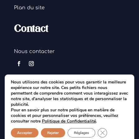
Plan du site
Contact
Nous contacter
Nous utilisons des cookies pour vous garantir la meilleure
Politique de
expérience sur notre site. Ces petits fichiers nous
Conditions générales
permettent de comprendre comment vous interagissez avec
confidentialité
d'utilisation
notre site, d'analyser les statistiques et de personnaliser la
publicité.
Pour en savoir plus sur notre politique en matière de
EASE Parenting © 2026
cookies et pour personnaliser vos préférences, veuillez
consulter notre
Politique de Confidentialité
.
Site réalisé par
Aquila Web
Fermer la bannièr
Accepter
Rejeter
Réglages