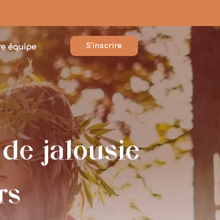
S'inscrire
re équipe
de jalousie
rs