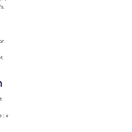
s.
ar
ôt
n
t
e
e :
«