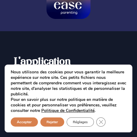
L'application
Nous utilisons des cookies pour vous garantir la meilleure
expérience sur notre site. Ces petits fichiers nous
permettent de comprendre comment vous interagissez avec
Fonctionnalités
notre site, d'analyser les statistiques et de personnaliser la
publicité.
Nos abonnements
Pour en savoir plus sur notre politique en matière de
cookies et pour personnaliser vos préférences, veuillez
FAQ
consulter notre
Politique de Confidentialité
.
Fermer la bannièr
À propos
Accepter
Rejeter
Réglages