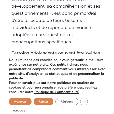
développement, sa compréhension et ses
questionnements. Il est donc primordial
d’être à l’écoute de leurs besoins
individuels et de répondre de manière
adaptée à leurs questions et
préoccupations spécifiques.
Certains adolescents peuvent être avides
Nous utilisons des cookies pour vous garantir la meilleure
d’informations et poser des questions
expérience sur notre site. Ces petits fichiers nous
détaillées, montrant ainsi un intérêt actif
permettent de comprendre comment vous interagissez avec
notre site, d'analyser les statistiques et de personnaliser la
pour comprendre les différents aspects de
publicité.
la sexualité. Pour ces jeunes, il est
Pour en savoir plus sur notre politique en matière de
cookies et pour personnaliser vos préférences, veuillez
important de fournir des réponses
consulter notre
Politique de Confidentialité
.
précises et fondées, en s’appuyant sur
Fermer la bannièr
Accepter
Rejeter
Réglages
des faits scientifiques et des sources
fiables.